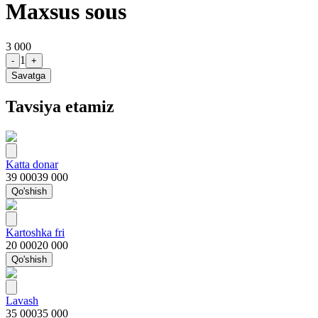
Maxsus sous
3 000
1
-
+
Savatga
Tavsiya etamiz
Katta donar
39 000
39 000
Qo'shish
Kartoshka fri
20 000
20 000
Qo'shish
Lavash
35 000
35 000