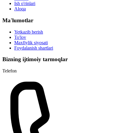
Ish o'rinlari
Aloqa
Ma'lumotlar
Yetkazib berish
To'lov
Maxfiylik siyosati
Foydalanish shartlari
Bizning ijtimoiy tarmoqlar
Telefon