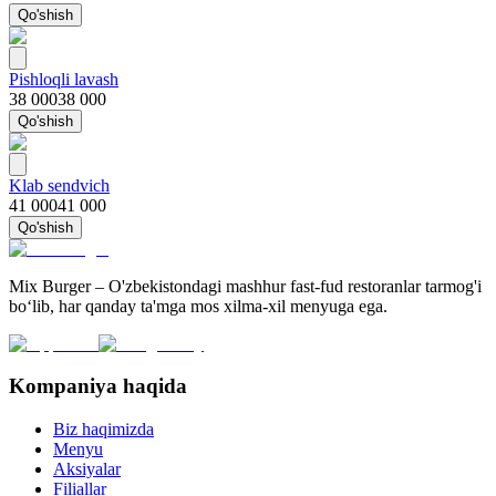
Qo'shish
Pishloqli lavash
38 000
38 000
Qo'shish
Klab sendvich
41 000
41 000
Qo'shish
Mix Burger – O'zbekistondagi mashhur fast-fud restoranlar tarmog'i
bo‘lib, har qanday ta'mga mos xilma-xil menyuga ega.
Kompaniya haqida
Biz haqimizda
Menyu
Aksiyalar
Filiallar