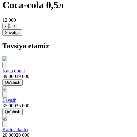
Coca-cola 0,5л
12 000
1
-
+
Savatga
Tavsiya etamiz
Katta donar
39 000
39 000
Qo'shish
Lavash
35 000
35 000
Qo'shish
Kartoshka fri
20 000
20 000