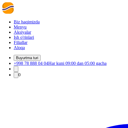
Biz haqimizda
Menyu
Aksiyalar
Ish o'rinlari
Filiallar
Aloqa
Buyurtma turi
+998 78 888 04 04
Har kuni 09:00 dan 05:00 gacha
0