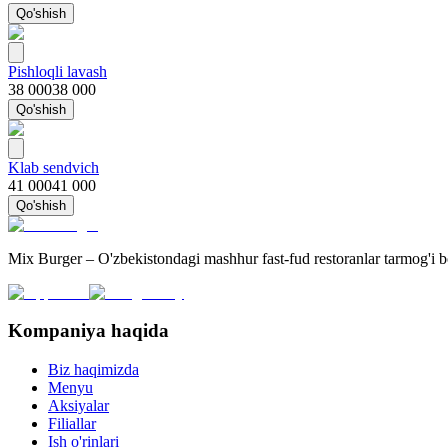
Qo'shish
Pishloqli lavash
38 000
38 000
Qo'shish
Klab sendvich
41 000
41 000
Qo'shish
Mix Burger – O'zbekistondagi mashhur fast-fud restoranlar tarmog'i 
Kompaniya haqida
Biz haqimizda
Menyu
Aksiyalar
Filiallar
Ish o'rinlari