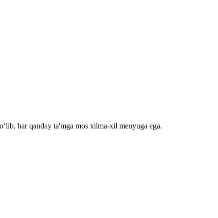
bo‘lib, har qanday ta'mga mos xilma-xil menyuga ega.