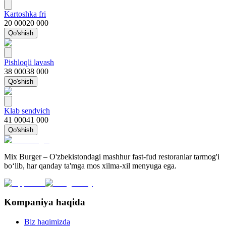
Kartoshka fri
20 000
20 000
Qo'shish
Pishloqli lavash
38 000
38 000
Qo'shish
Klab sendvich
41 000
41 000
Qo'shish
Mix Burger – O'zbekistondagi mashhur fast-fud restoranlar tarmog'i
bo‘lib, har qanday ta'mga mos xilma-xil menyuga ega.
Kompaniya haqida
Biz haqimizda