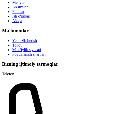
Menyu
Aksiyalar
Filiallar
Ish o'rinlari
Aloqa
Ma'lumotlar
Yetkazib berish
To'lov
Maxfiylik siyosati
Foydalanish shartlari
Bizning ijtimoiy tarmoqlar
Telefon