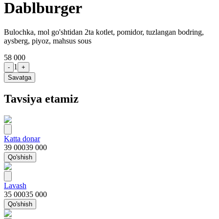
Dablburger
Bulochka, mol go'shtidan 2ta kotlet, pomidor, tuzlangan bodring,
aysberg, piyoz, mahsus sous
58 000
1
-
+
Savatga
Tavsiya etamiz
Katta donar
39 000
39 000
Qo'shish
Lavash
35 000
35 000
Qo'shish