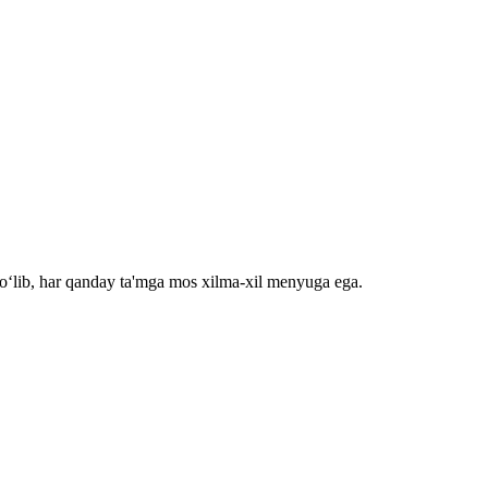
bo‘lib, har qanday ta'mga mos xilma-xil menyuga ega.