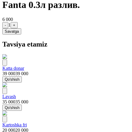
Fanta 0.3л разлив.
6 000
1
-
+
Savatga
Tavsiya etamiz
Katta donar
39 000
39 000
Qo'shish
Lavash
35 000
35 000
Qo'shish
Kartoshka fri
20 000
20 000