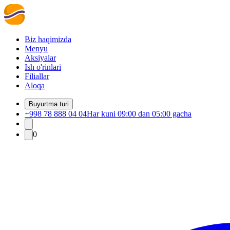
Biz haqimizda
Menyu
Aksiyalar
Ish o'rinlari
Filiallar
Aloqa
Buyurtma turi
+998 78 888 04 04
Har kuni 09:00 dan 05:00 gacha
0