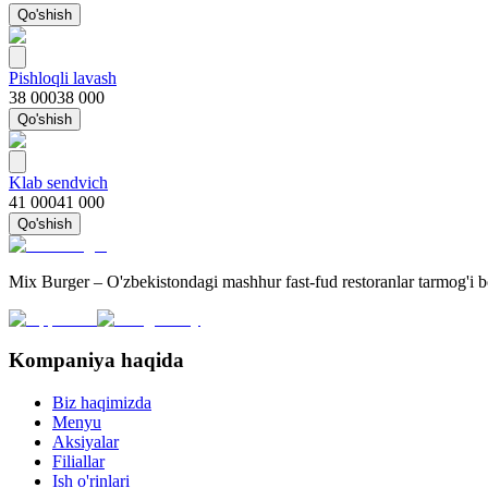
Qo'shish
Pishloqli lavash
38 000
38 000
Qo'shish
Klab sendvich
41 000
41 000
Qo'shish
Mix Burger – O'zbekistondagi mashhur fast-fud restoranlar tarmog'i 
Kompaniya haqida
Biz haqimizda
Menyu
Aksiyalar
Filiallar
Ish o'rinlari