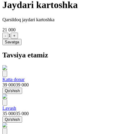
Jaydari kartoshka
Qarsildoq jaydari kartoshka
21 000
1
-
+
Savatga
Tavsiya etamiz
Katta donar
39 000
39 000
Qo'shish
Lavash
35 000
35 000
Qo'shish