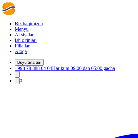
Biz haqimizda
Menyu
Aksiyalar
Ish o'rinlari
Filiallar
Aloqa
Buyurtma turi
+998 78 888 04 04
Har kuni 09:00 dan 05:00 gacha
0