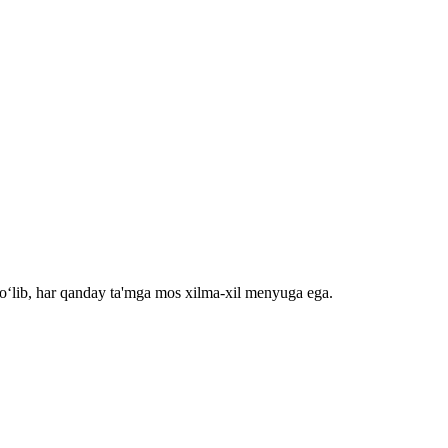
bo‘lib, har qanday ta'mga mos xilma-xil menyuga ega.