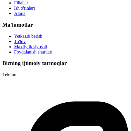
Filiallar
Ish o'rinlari
Aloqa
Ma'lumotlar
Yetkazib berish
To'lov
Maxfiylik siyosati
Foydalanish shartlari
Bizning ijtimoiy tarmoqlar
Telefon