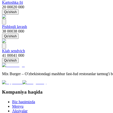
Kartoshka fri
20 000
20 000
Qo'shish
Pishloqli lavash
38 000
38 000
Qo'shish
Klab sendvich
41 000
41 000
Qo'shish
Mix Burger – O'zbekistondagi mashhur fast-fud restoranlar tarmog'i 
Kompaniya haqida
Biz haqimizda
Menyu
Aksiyalar