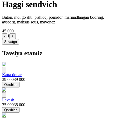
Haggi sendvich
Baton, mol go'shti, pishloq, pomidor, marinadlangan bodring,
aysberg, mahsus sous, mayonez
45 000
1
-
+
Savatga
Tavsiya etamiz
Katta donar
39 000
39 000
Qo'shish
Lavash
35 000
35 000
Qo'shish