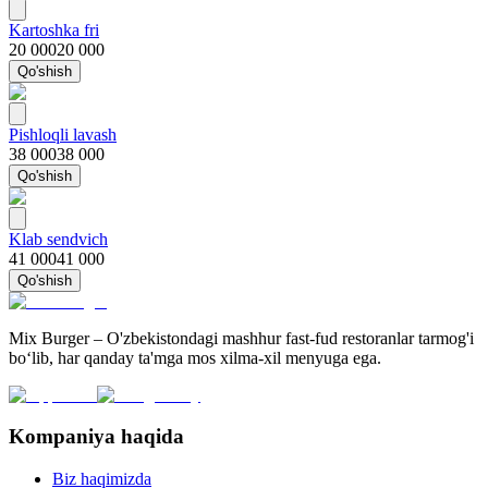
Kartoshka fri
20 000
20 000
Qo'shish
Pishloqli lavash
38 000
38 000
Qo'shish
Klab sendvich
41 000
41 000
Qo'shish
Mix Burger – O'zbekistondagi mashhur fast-fud restoranlar tarmog'i
bo‘lib, har qanday ta'mga mos xilma-xil menyuga ega.
Kompaniya haqida
Biz haqimizda