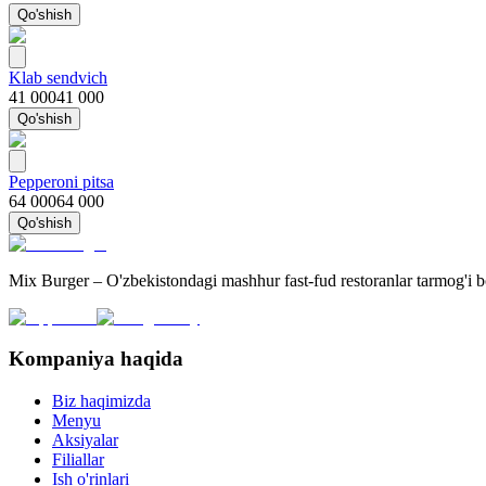
Qo'shish
Klab sendvich
41 000
41 000
Qo'shish
Pepperoni pitsa
64 000
64 000
Qo'shish
Mix Burger – O'zbekistondagi mashhur fast-fud restoranlar tarmog'i 
Kompaniya haqida
Biz haqimizda
Menyu
Aksiyalar
Filiallar
Ish o'rinlari