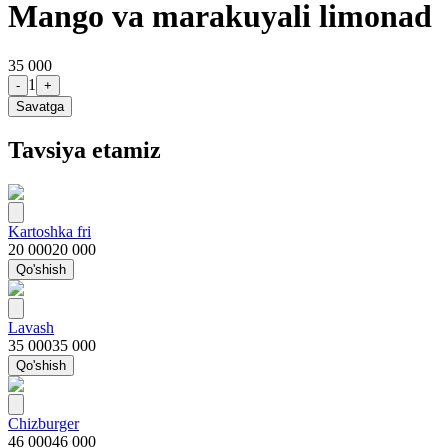
Mango va marakuyali limonad
35 000
1
-
+
Savatga
Tavsiya etamiz
Kartoshka fri
20 000
20 000
Qo'shish
Lavash
35 000
35 000
Qo'shish
Chizburger
46 000
46 000