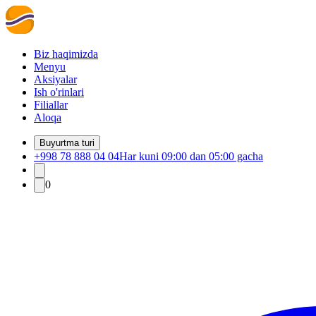
Biz haqimizda
Menyu
Aksiyalar
Ish o'rinlari
Filiallar
Aloqa
Buyurtma turi
+998 78 888 04 04
Har kuni 09:00 dan 05:00 gacha
0