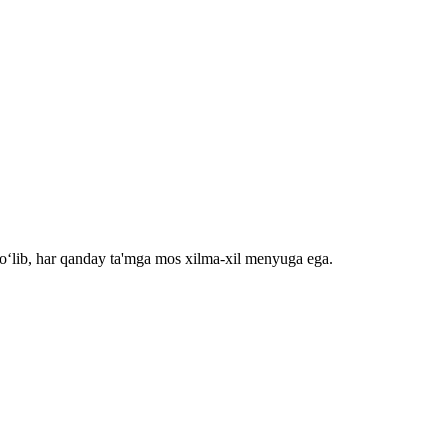
bo‘lib, har qanday ta'mga mos xilma-xil menyuga ega.