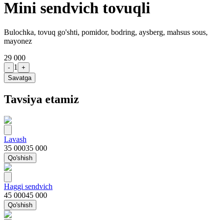
Mini sendvich tovuqli
Bulochka, tovuq go'shti, pomidor, bodring, aysberg, mahsus sous,
mayonez
29 000
1
-
+
Savatga
Tavsiya etamiz
Lavash
35 000
35 000
Qo'shish
Haggi sendvich
45 000
45 000
Qo'shish