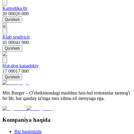
Kartoshka fri
20 000
20 000
Qo'shish
Klab sendvich
41 000
41 000
Qo'shish
Hot-dog kanadskiy
17 000
17 000
Qo'shish
Mix Burger – O'zbekistondagi mashhur fast-fud restoranlar tarmog'i
bo‘lib, har qanday ta'mga mos xilma-xil menyuga ega.
Kompaniya haqida
Biz haqimizda