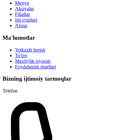
Menyu
Aksiyalar
Filiallar
Ish o'rinlari
Aloqa
Ma'lumotlar
Yetkazib berish
To'lov
Maxfiylik siyosati
Foydalanish shartlari
Bizning ijtimoiy tarmoqlar
Telefon