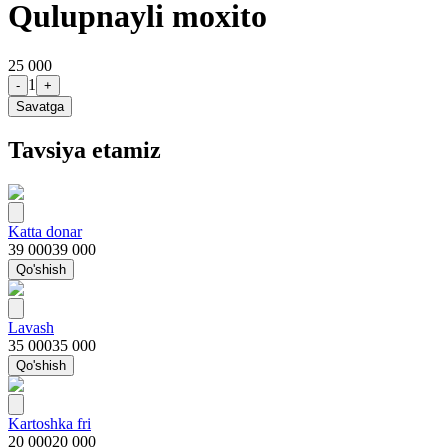
Qulupnayli moxito
25 000
1
-
+
Savatga
Tavsiya etamiz
Katta donar
39 000
39 000
Qo'shish
Lavash
35 000
35 000
Qo'shish
Kartoshka fri
20 000
20 000