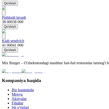
Qo'shish
Pishloqli lavash
38 000
38 000
Qo'shish
Klab sendvich
41 000
41 000
Qo'shish
Mix Burger – O'zbekistondagi mashhur fast-fud restoranlar tarmog'i 
Kompaniya haqida
Biz haqimizda
Menyu
Aksiyalar
Filiallar
Ish o'rinlari