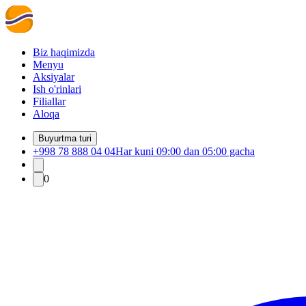
Biz haqimizda
Menyu
Aksiyalar
Ish o'rinlari
Filiallar
Aloqa
Buyurtma turi
+998 78 888 04 04
Har kuni 09:00 dan 05:00 gacha
0