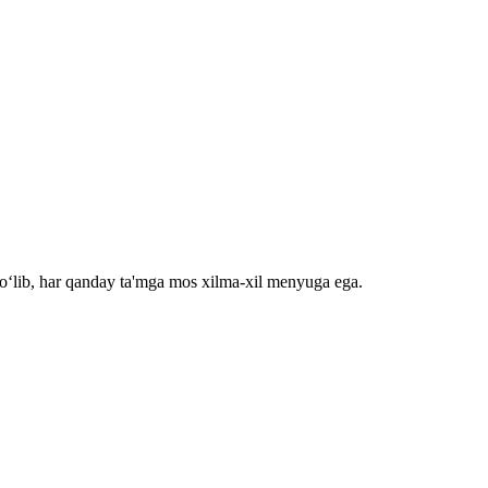
bo‘lib, har qanday ta'mga mos xilma-xil menyuga ega.