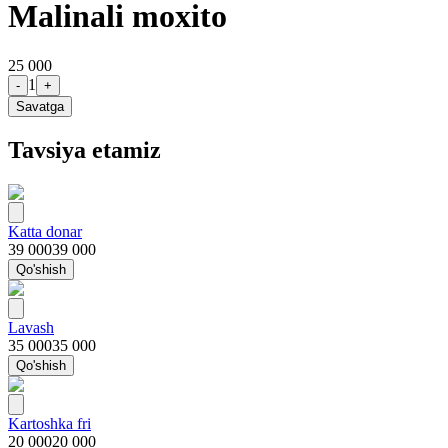
Malinali moxito
25 000
1
-
+
Savatga
Tavsiya etamiz
Katta donar
39 000
39 000
Qo'shish
Lavash
35 000
35 000
Qo'shish
Kartoshka fri
20 000
20 000