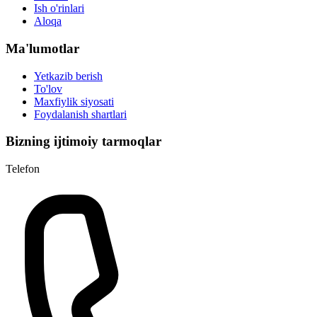
Ish o'rinlari
Aloqa
Ma'lumotlar
Yetkazib berish
To'lov
Maxfiylik siyosati
Foydalanish shartlari
Bizning ijtimoiy tarmoqlar
Telefon