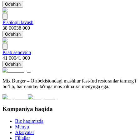
Qo'shish
Pishloqli lavash
38 000
38 000
Qo'shish
Klab sendvich
41 000
41 000
Qo'shish
Mix Burger – O'zbekistondagi mashhur fast-fud restoranlar tarmog'i
bo‘lib, har qanday ta'mga mos xilma-xil menyuga ega.
Kompaniya haqida
Biz haqimizda
Menyu
Aksiyalar
Filiallar