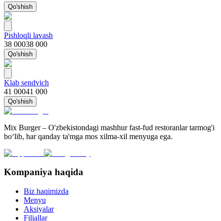
Qo'shish
Pishloqli lavash
38 000
38 000
Qo'shish
Klab sendvich
41 000
41 000
Qo'shish
Mix Burger – O'zbekistondagi mashhur fast-fud restoranlar tarmog'i
bo‘lib, har qanday ta'mga mos xilma-xil menyuga ega.
Kompaniya haqida
Biz haqimizda
Menyu
Aksiyalar
Filiallar