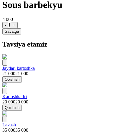
Sous barbekyu
4 000
1
-
+
Savatga
Tavsiya etamiz
Jaydari kartoshka
21 000
21 000
Qo'shish
Kartoshka fri
20 000
20 000
Qo'shish
Lavash
35 000
35 000