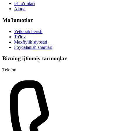
Ish o'rinlari
Aloqa
Ma'lumotlar
Yetkazib berish
To'lov
Maxfiylik siyosati
Foydalanish shartlari
Bizning ijtimoiy tarmoqlar
Telefon