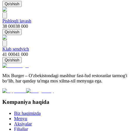
Qo'shish
Pishloqli lavash
38 000
38 000
Qo'shish
Klab sendvich
41 000
41 000
Qo'shish
Mix Burger – O'zbekistondagi mashhur fast-fud restoranlar tarmog'i
bo‘lib, har qanday ta'mga mos xilma-xil menyuga ega.
Kompaniya haqida
Biz haqimizda
Menyu
Aksiyalar
Filiallar