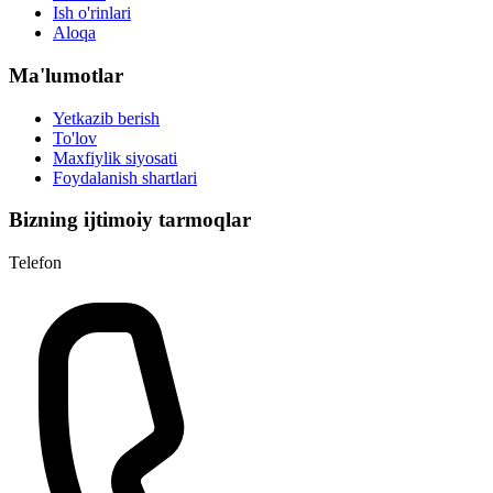
Ish o'rinlari
Aloqa
Ma'lumotlar
Yetkazib berish
To'lov
Maxfiylik siyosati
Foydalanish shartlari
Bizning ijtimoiy tarmoqlar
Telefon