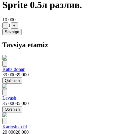
Sprite 0.5л разлив.
10 000
1
-
+
Savatga
Tavsiya etamiz
Katta donar
39 000
39 000
Qo'shish
Lavash
35 000
35 000
Qo'shish
Kartoshka fri
20 000
20 000