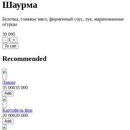
Шаурма
Булочка, говяжье мясо, фирменный соус, лук, маринованные
огурцы
39 000
1
-
+
To cart
Recommended
Лаваш
35 000
35 000
Add
Картофель фри
20 000
20 000
Add