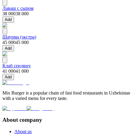
Лаваш с сыром
38 000
38 000
Add
Шаурма (экстра)
45 000
45 000
Add
Клаб сендвич
41 000
41 000
Add
Mix Burger is a popular chain of fast food restaurants in Uzbekistan
with a varied menu for every taste.
About company
About us