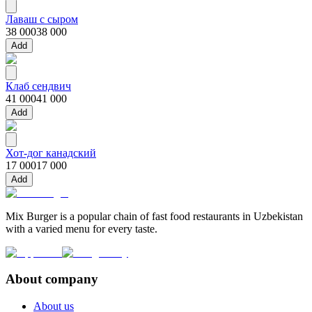
Лаваш с сыром
38 000
38 000
Add
Клаб сендвич
41 000
41 000
Add
Хот-дог канадский
17 000
17 000
Add
Mix Burger is a popular chain of fast food restaurants in Uzbekistan
with a varied menu for every taste.
About company
About us