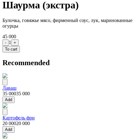
Шаурма (экстра)
Булочка, говяжье мясо, фирменный соус, лук, маринованные
огурцы
45 000
1
-
+
To cart
Recommended
Лаваш
35 000
35 000
Add
Картофель фри
20 000
20 000
Add