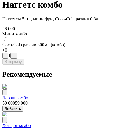
Наггетс комбо
Наггетсы 5шт., мини фри, Coca-Cola разлив 0.3л
26 000
Мини комбо
Coca-Cola разлив 300мл (комбо)
+
0
1
-
+
В корзину
Рекомендуемые
Лаваш комбо
59 000
59 000
Добавить
Хот-дог комбо