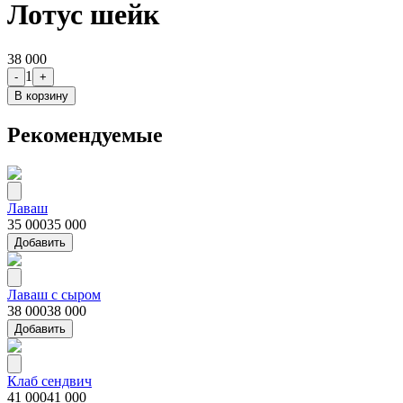
Лотус шейк
38 000
1
-
+
В корзину
Рекомендуемые
Лаваш
35 000
35 000
Добавить
Лаваш с сыром
38 000
38 000
Добавить
Клаб сендвич
41 000
41 000